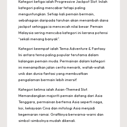
Kategori ketiga ialah Progressive Jackpot Slot. Inilah
kategori paling mencabar tetapi paling
menguntungkan. Setiap kali pemain bermain,
sebahagian daripada taruhan akan menambah dana
jackpot sehingga ia mencecah nilai besar. Pemain
Malaysia sering mencuba kategori ini kerana potensi
“sekali menang banyak”.
Kategori keempat ialah Tema Adventure & Fantasy.
Ini antara tema paling popular terutama dalam
kalangan pemain muda. Permainan dalam kategori
ini menampilkan jalan cerita menarik, watak-watak
unik dan dunia fantasi yang membuatkan
pengalaman bermain lebih imersif.
Kategori kelima ialah Asian-Themed Slot.
Memandangkan majoriti pemain datang dari Asia
Tenggara, permainan bertema Asia seperti naga,
koi, kekayaan Cina dan mitologi Asia menjadi
kegemaran ramai. Grafiknya berwarna-warni dan
simbol-simbolnya mudah dikenali.