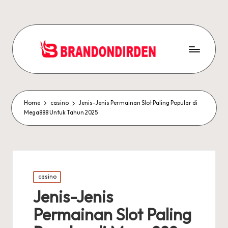
Home
casino
Jenis-Jenis Permainan Slot Paling Popular di
Mega888 Untuk Tahun 2025
Posted
casino
in
Jenis-Jenis
Permainan Slot Paling