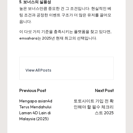
5. 보너스의 실용성
높은 보너스만큼 중요한 건 그 조건입니다. 현실적인 베
팅 조건과 공정한 이벤트 구조가 더 많은 유저를 끌어모
읍니다.
이 다섯 가지 기준을 충족시키는 플랫폼을 찾고 있다면,
emsahara는 2025년 현재 최고의 선택입니다.
View All Posts
Post
Previous Post
Next Post
navigation
Mengapa asian4d
토토사이트 가입 전 확
Terus Mendahului
인해야 할 필수 체크리
Laman 4D Lain di
스트 2025
Malaysia (2025)