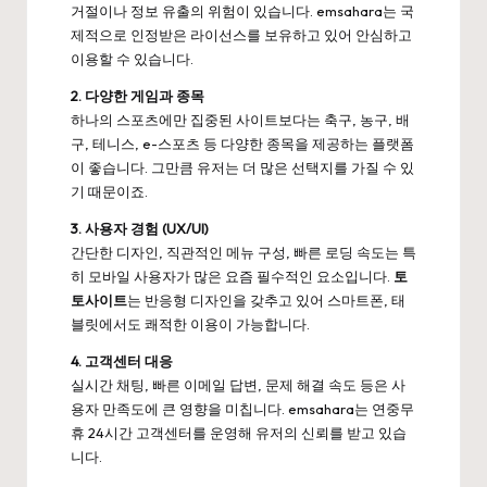
거절이나 정보 유출의 위험이 있습니다. emsahara는 국
제적으로 인정받은 라이선스를 보유하고 있어 안심하고
이용할 수 있습니다.
2. 다양한 게임과 종목
하나의 스포츠에만 집중된 사이트보다는 축구, 농구, 배
구, 테니스, e-스포츠 등 다양한 종목을 제공하는 플랫폼
이 좋습니다. 그만큼 유저는 더 많은 선택지를 가질 수 있
기 때문이죠.
3. 사용자 경험 (UX/UI)
간단한 디자인, 직관적인 메뉴 구성, 빠른 로딩 속도는 특
히 모바일 사용자가 많은 요즘 필수적인 요소입니다.
토
토사이트
는 반응형 디자인을 갖추고 있어 스마트폰, 태
블릿에서도 쾌적한 이용이 가능합니다.
4. 고객센터 대응
실시간 채팅, 빠른 이메일 답변, 문제 해결 속도 등은 사
용자 만족도에 큰 영향을 미칩니다. emsahara는 연중무
휴 24시간 고객센터를 운영해 유저의 신뢰를 받고 있습
니다.