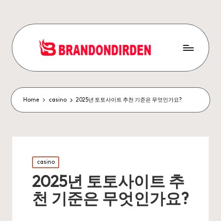
Home
casino
2025년 토토사이트 추천 기준은 무엇인가요?
Posted
casino
in
2025년 토토사이트 추
천 기준은 무엇인가요?