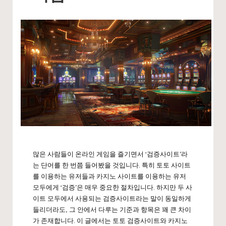
많은 사람들이 온라인 게임을 즐기면서 ‘검증사이트’라
는 단어를 한 번쯤 들어봤을 것입니다. 특히 토토 사이트
를 이용하는 유저들과 카지노 사이트를 이용하는 유저
모두에게 ‘검증’은 매우 중요한 절차입니다. 하지만 두 사
이트 모두에서 사용되는 검증사이트라는 말이 동일하게
들리더라도, 그 안에서 다루는 기준과 항목은 꽤 큰 차이
가 존재합니다. 이 글에서는 토토 검증사이트와 카지노