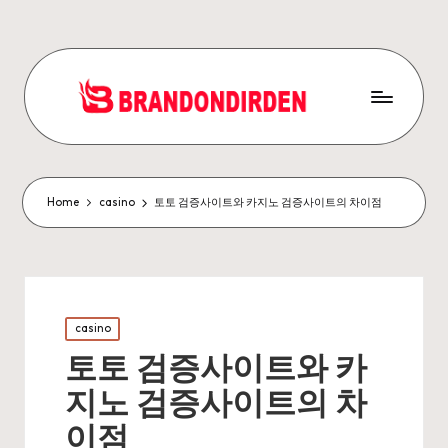
Home
casino
토토 검증사이트와 카지노 검증사이트의 차이점
Posted
casino
in
토토 검증사이트와 카
지노 검증사이트의 차
이점