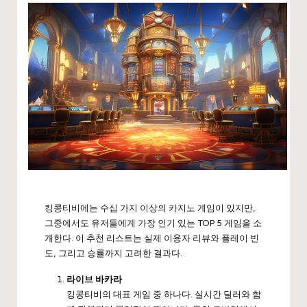
킹콩티비에는 수십 가지 이상의 카지노 게임이 있지만,
그중에서도 유저들에게 가장 인기 있는 TOP 5 게임을 소
개한다. 이 추천 리스트는 실제 이용자 리뷰와 플레이 빈
도, 그리고 승률까지 고려한 결과다.
라이브 바카라
킹콩티비의 대표 게임 중 하나다. 실시간 딜러와 함