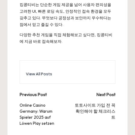
킹콩티비는 단순한 게임 제공을 넘어 사용자 편의성을
고려한 UI, 빠른 로딩 속도, 안정적인 접속 환경을 모두
갖추고 있다. 무엇보다 공정성과 보안까지 우수하다는
점에서 믿고 즐길 수 있다.
다양한 추천 게임을 직접 체험해보고 싶다면,
킹콩티비
에 지금 바로 접속해보자.
View All Posts
Post
Previous Post
Next Post
navigation
Online Casino
토토사이트 가입 전 꼭
Germany: Warum
확인해야 할 체크리스
Spieler 2025 auf
트
Löwen Play setzen